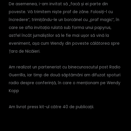
De asemenea, i-am invitat să „facă și ei parte din
poveste. Vă trimitem niște praf de zâne. Folosiți-l cu
încredere”, trimițându-le un borcănel cu „praf magic”, în
care se afla invitația rulată sub forma unui papyrus,
astfel încât jurnaliștilor să le fie mai ușor să vină la
eveniment, așa cum Wendy din poveste călătorea spre
Țara de Nicăieri.
Am realizat un parteneriat cu binecunoscutul post Radio
Guerrilla, iar timp de două săptămâni am difuzat spoturi
radio despre conferință, în care o menționam pe Wendy
Kopp
Am livrat press kit-ul către 40 de publicații.