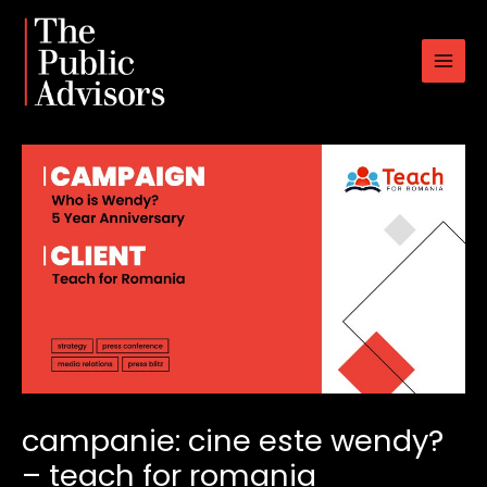
Skip
to
content
campanie: cine este wendy?
– teach for romania