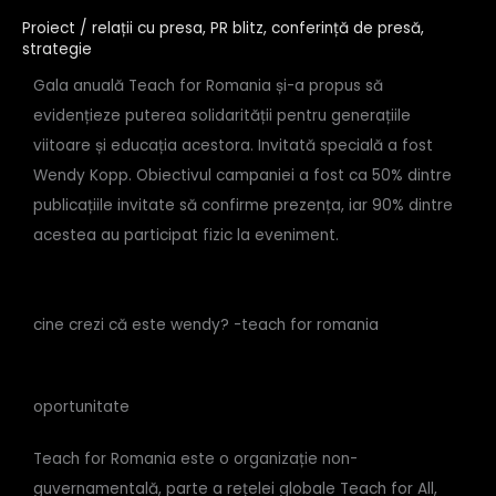
Proiect
/
relații cu presa
,
PR blitz
,
conferință de presă
,
strategie
Gala anuală Teach for Romania și-a propus să
evidențieze puterea solidarității pentru generațiile
viitoare și educația acestora. Invitată specială a fost
Wendy Kopp. Obiectivul campaniei a fost ca 50% dintre
publicațiile invitate să confirme prezența, iar 90% dintre
acestea au participat fizic la eveniment.
cine crezi că este wendy? -teach for romania
oportunitate
Teach for Romania este o organizație non-
guvernamentală, parte a rețelei globale Teach for All,