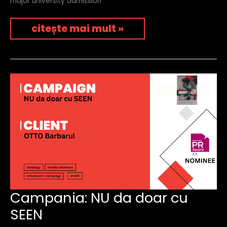
major university admission
citește mai mult »
campania:
Campania: NU da doar cu
nu
SEEN
da
doar