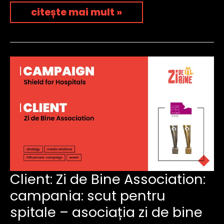
citește mai mult »
client:
Client: Zi de Bine Association:
zi
campania: scut pentru
de
bine
spitale – asociația zi de bine
association:
campania: