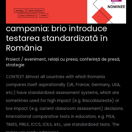
campania:
campania: brio introduce
brio
testarea standardizată în
introduce
testarea
România
standardizată
în
românia
Proiect
/
eveniment
,
relații cu presa
,
conferință de presă
,
strategie
CONTEXT Almost all countries with which Romania
compares itself aspirationally (UK, France, Germany, USA,
etc.) have standardized assessment systems, which are
sometimes used for high impact (e.g. Baccalaureate) or
low impact (e.g. current classroom assessment) decisions.
International comparative tests in education, e.g. PISA,
TIMSS, PIRLS, ICCS, ICILS, etc., use standardized tests. The