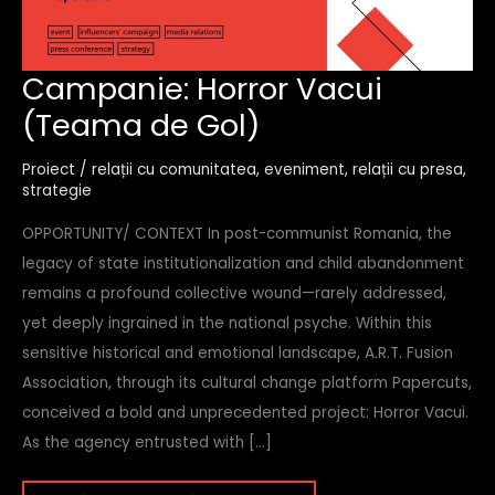
campanie:
Campanie: Horror Vacui
horror
(Teama de Gol)
vacui
(teama
de
Proiect
/
relații cu comunitatea
,
eveniment
,
relații cu presa
,
gol)
strategie
OPPORTUNITY/ CONTEXT In post-communist Romania, the
legacy of state institutionalization and child abandonment
remains a profound collective wound—rarely addressed,
yet deeply ingrained in the national psyche. Within this
sensitive historical and emotional landscape, A.R.T. Fusion
Association, through its cultural change platform Papercuts,
conceived a bold and unprecedented project: Horror Vacui.
As the agency entrusted with […]