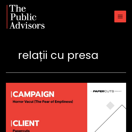
Skip
to
content
relații cu presa