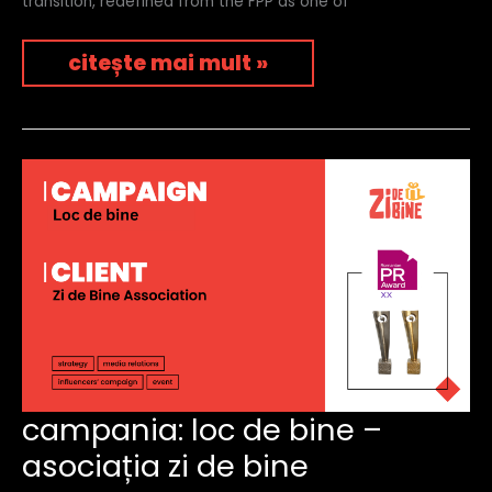
transition, redefined from the FPP as one of
citește mai mult »
campania:
campania: loc de bine –
loc
asociația zi de bine
de
bine