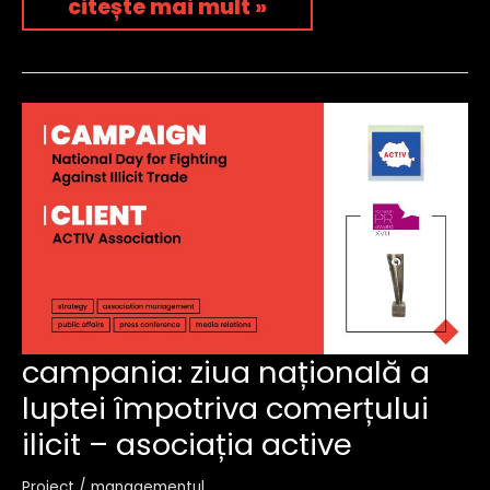
citește mai mult »
campania:
campania: ziua națională a
ziua
luptei împotriva comerțului
națională
a
ilicit – asociația active
luptei
împotriva
comerțului
Proiect
/
managementul