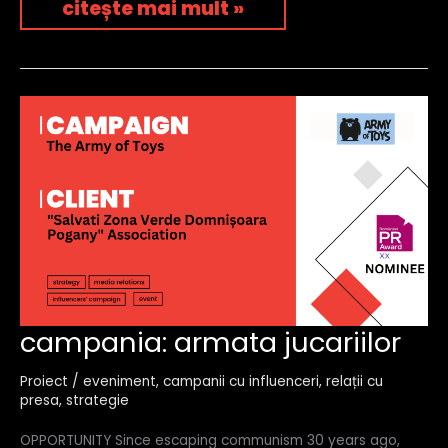
citește mai mult »
campania:
campania: armata jucariilor
armata
jucariilor
Proiect
/
eveniment
,
campanii cu influenceri
,
relații cu
presa
,
strategie
OPPORTUNITY Since escaping communism 30 years ago,