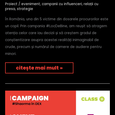
–
Proiect
/
eveniment
,
campanii cu influenceri
,
relații cu
asociația
presa
,
strategie
zi
de
În România, una din 5 victime din dosarele procurorilor este
bine
un copil. Prin campania #LocDeBine, am reușit să atragem
atenția celor care iau decizii și să creștem gradul de
conștientizare asupra acestei realități inimaginabil de
crude, precum și numărul de camere de audiere pentru
minori.
citește mai mult »