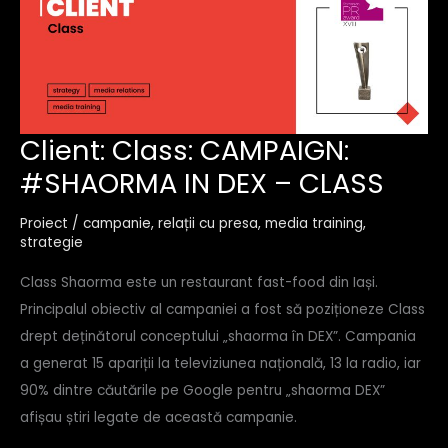
client:
Client: Class: CAMPAIGN:
class:
#SHAORMA IN DEX – CLASS
campaign:
#shaorma
in
Proiect
/
campanie
,
relații cu presa
,
media training
,
dex
strategie
–
class
Class Shaorma este un restaurant fast-food din Iași.
Principalul obiectiv al campaniei a fost să poziționeze Class
drept deținătorul conceptului „shaorma în DEX”. Campania
a generat 15 apariții la televiziunea națională, 13 la radio, iar
90% dintre căutările pe Google pentru „shaorma DEX”
afișau știri legate de această campanie.