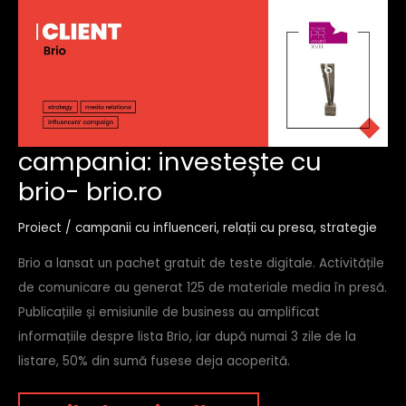
campania:
campania: investește cu
investește
brio- brio.ro
cu
brio-
brio.ro
Proiect
/
campanii cu influenceri
,
relații cu presa
,
strategie
Brio a lansat un pachet gratuit de teste digitale. Activitățile
de comunicare au generat 125 de materiale media în presă.
Publicațiile și emisiunile de business au amplificat
informațiile despre lista Brio, iar după numai 3 zile de la
listare, 50% din sumă fusese deja acoperită.