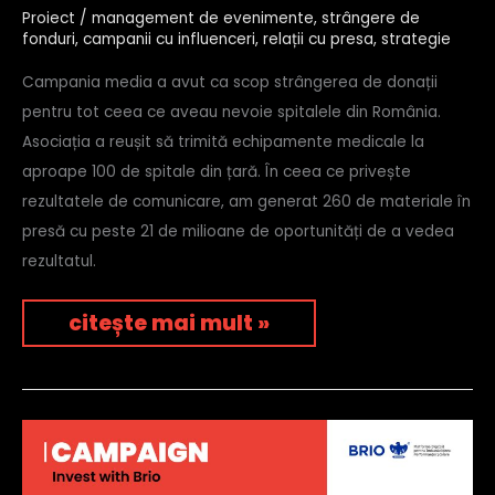
scut
Proiect
/
management de evenimente
,
strângere de
pentru
fonduri
,
campanii cu influenceri
,
relații cu presa
,
strategie
spitale
–
Campania media a avut ca scop strângerea de donații
asociația
pentru tot ceea ce aveau nevoie spitalele din România.
zi
de
Asociația a reușit să trimită echipamente medicale la
bine
aproape 100 de spitale din țară. În ceea ce privește
rezultatele de comunicare, am generat 260 de materiale în
presă cu peste 21 de milioane de oportunități de a vedea
rezultatul.
citește mai mult »