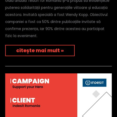
Gala anuală Teach for Romania și-a propus să evidențieze
puterea solidarității pentru generațiile viitoare și educația
acestora. Invitată specială a fost Wendy Kopp. Obiectivul
campaniei a fost ca 50% dintre publicațiile invitate să
confirme prezența, iar 90% dintre acestea au participat
fizic la eveniment.
citește mai mult »