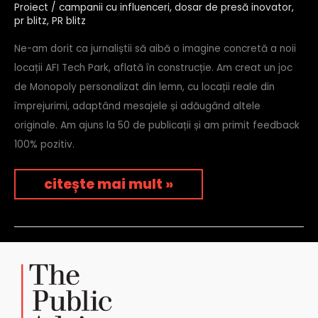
wood
Proiect
/
campanii cu influenceri
,
dosar de presă inovator
,
monopoly
pr blitz
,
PR blitz
–
afi
Ne-am dorit ca jurnaliștii să aibă o imagine concretă a noii
europe
locații AFI Tech Park, aflată în construcție. Am creat un joc
de Monopoly personalizat din lemn, cu locații reale din
împrejurimi, adaptând mesajele și adăugând altele
originale. Am ajuns la 50 de publicații și am primit feedback
100% pozitiv.
citește mai mult »