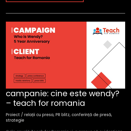
campanie:
campanie: cine este wendy?
cine
– teach for romania
este
wendy?
–
Proiect
/
relații cu presa
,
PR blitz
,
conferință de presă
,
teach
strategie
for
romania