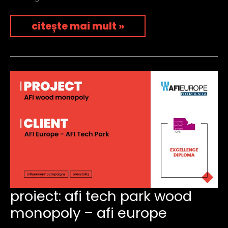
citește mai mult »
proiect:
proiect: afi tech park wood
afi
monopoly – afi europe
tech
park