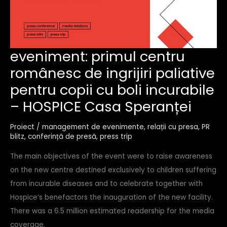
eveniment:
eveniment: primul centru
primul
românesc de ingrijiri paliative
centru
românesc
pentru copii cu boli incurabile
de
ingrijiri
– HOSPICE Casa Speranței
paliative
pentru
Proiect
/
management de evenimente
,
relații cu presa
,
PR
copii
blitz
,
conferință de presă
,
press trip
cu
boli
incurabile
The main objectives of the event were to raise awareness
–
on the new centre destined exclusively to children suffering
hospice
from incurable diseases and to celebrate together with
casa
speranței
Hospice’s benefactors the inauguration of the new facility.
There was a 6.5 million estimated readership for the media
coverage.