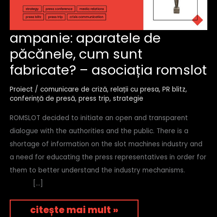
ampanie:
ampanie: aparatele de
aparatele
păcănele, cum sunt
de
păcănele,
fabricate? – asociația romslot
cum
sunt
fabricate?
Proiect
/
comunicare de criză
,
relații cu presa
,
PR blitz
,
–
conferință de presă
,
press trip
,
strategie
asociația
romslot
ROMSLOT decided to initiate an open and transparent
dialogue with the authorities and the public. There is a
shortage of information on the slot machines industry and
a need for educating the press representatives in order for
them to better understand the industry mechanisms.
[…]
citește mai mult »