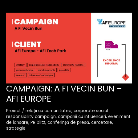
campaign:
CAMPAIGN: A FI VECIN BUN –
a
AFI EUROPE
fi
vecin
bun
Proiect
/
relații cu comunitatea
,
corporate social
–
responsibility campaign
,
campanii cu influenceri
,
eveniment
afi
de lansare
,
PR blitz
,
conferință de presă
,
cercetare
,
europe
strategie