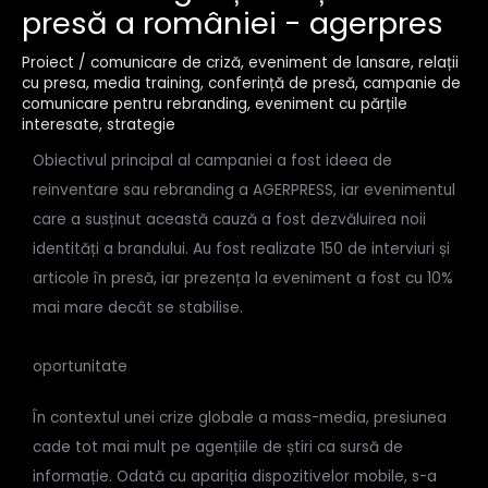
presă a româniei - agerpres
Proiect
/
comunicare de criză
,
eveniment de lansare
,
relații
cu presa
,
media training
,
conferință de presă
,
campanie de
comunicare pentru rebranding
,
eveniment cu părțile
interesate
,
strategie
Obiectivul principal al campaniei a fost ideea de
reinventare sau rebranding a AGERPRESS, iar evenimentul
care a susținut această cauză a fost dezvăluirea noii
identități a brandului. Au fost realizate 150 de interviuri și
articole în presă, iar prezența la eveniment a fost cu 10%
mai mare decât se stabilise.
oportunitate
În contextul unei crize globale a mass-media, presiunea
cade tot mai mult pe agențiile de știri ca sursă de
informație. Odată cu apariția dispozitivelor mobile, s-a