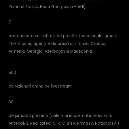
Primarul Sect.4, Horia Georgescu – ANI)
7
parteneriate cu instituții de presă internaționale: grupul
The Tribune, agențiile de presă din Turcia, Croația,
Armenia, Georgia, Azerbaijan si Macedonia.
500
de vizionări online pe livestream
50
de jurnalisti prezenti (cele mai importante televiziuni:
Antena1/3, RealitateaTV, RTV, B1TV, PrimaTV, NationalTV )