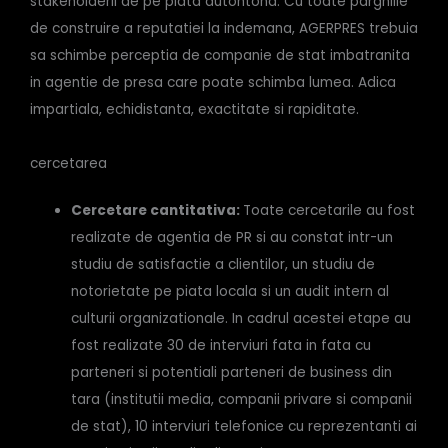
stakeholderii de pe piata autohtona. Cu toate parghiile
de construire a reputatiei la indemana, AGERPRES trebuia
sa schimbe perceptia de companie de stat imbatranita
in agentie de presa care poate schimba lumea. Adica
impartiala, echidistanta, exactitate si rapiditate.
cercetarea
Cercetare cantitativa:
Toate cercetarile au fost
realizate de agentia de PR si au constat intr-un
studiu de satisfactie a clientilor, un studiu de
notorietate pe piata locala si un audit intern al
culturii organizationale. In cadrul acestei etape au
fost realizate 30 de interviuri fata in fata cu
parteneri si potentiali parteneri de business din
tara (institutii media, companii privare si companii
de stat), 10 interviuri telefonice cu reprezentanti ai