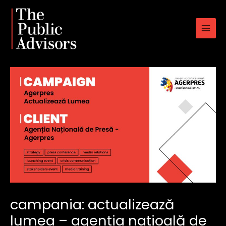
Skip
to
content
campania: actualizează
lumea – agenția națioală de